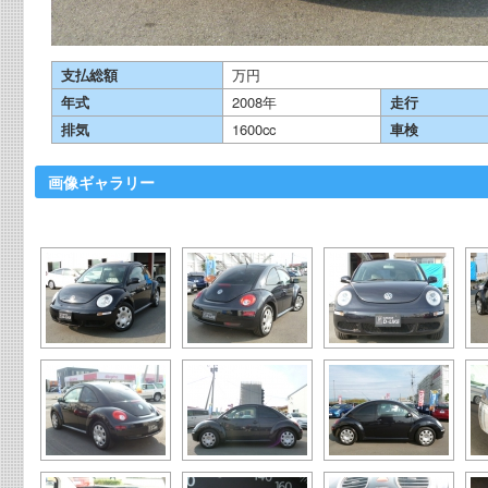
支払総額
万円
年式
2008年
走行
排気
1600cc
車検
画像ギャラリー