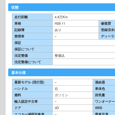
状態
走行距離
4.8万Km
車検
H29.11
修復歴
記録簿
あり
登録済未
禁煙車
–
ディーラ
保証
保証について
法定整備
整備込
法定整備について
基本仕様
最新モデル (現行型)
–
過給器
ハンドル
右
車体色
燃料
ガソリン
排気量
輸入認定中古車
–
ワンオーナー
ドア
3D
4WD
エコカー減税対象車
–
乗車定員