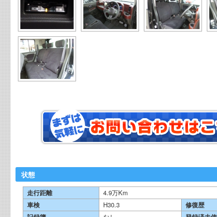
状態
走行距離
4.9万Km
車検
H30.3
修復歴
記録簿
なし
登録済未使