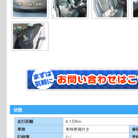
状態
走行距離
6.1万Km
車検
車検整備付き
修
記録簿
なし
登