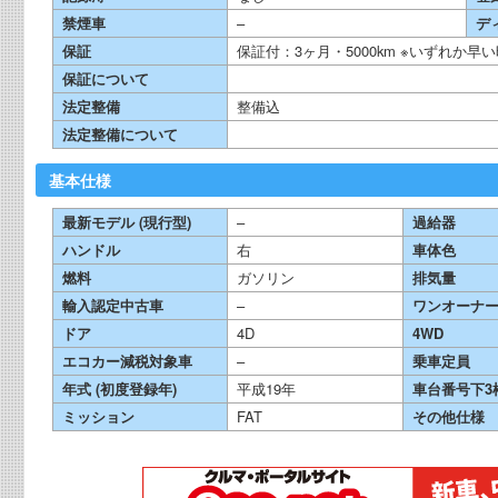
禁煙車
–
デ
保証
保証付：3ヶ月・5000km ※いずれか
保証について
法定整備
整備込
法定整備について
基本仕様
最新モデル (現行型)
–
過給器
ハンドル
右
車体色
燃料
ガソリン
排気量
輸入認定中古車
–
ワンオーナ
ドア
4D
4WD
エコカー減税対象車
–
乗車定員
年式 (初度登録年)
平成19年
車台番号下3
ミッション
FAT
その他仕様