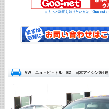
» もっと詳細を知りたい方は「Goo-net
VW ニュ－ビ－トル EZ 日本アイシン製6速