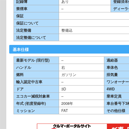
記録簿
あり
登録済未
禁煙車
–
ディーラ
保証
保証について
法定整備
整備込
法定整備について
基本仕様
最新モデル (現行型)
–
過給器
ハンドル
右
車体色
燃料
ガソリン
排気量
輸入認定中古車
–
ワンオーナー
ドア
3D
4WD
エコカー減税対象車
–
乗車定員
年式 (初度登録年)
2008年
車台番号下3
ミッション
FAT
その他仕様