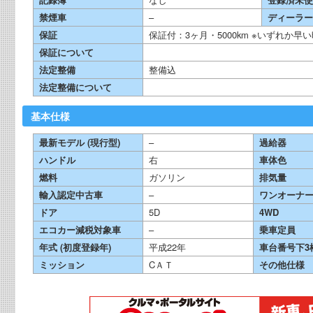
禁煙車
–
ディーラー
保証
保証付：3ヶ月・5000km ※いずれか
保証について
法定整備
整備込
法定整備について
基本仕様
最新モデル (現行型)
–
過給器
ハンドル
右
車体色
燃料
ガソリン
排気量
輸入認定中古車
–
ワンオーナ
ドア
5D
4WD
エコカー減税対象車
–
乗車定員
年式 (初度登録年)
平成22年
車台番号下3
ミッション
CＡＴ
その他仕様