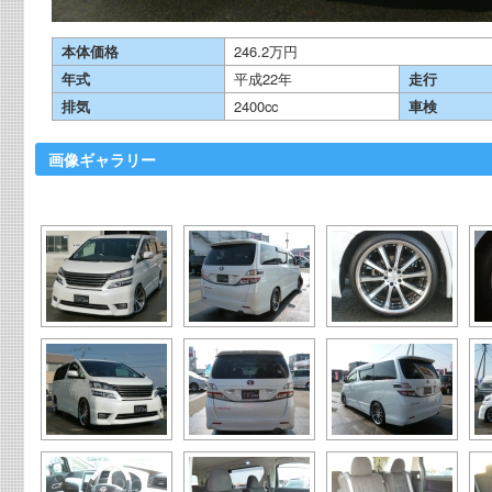
本体価格
246.2万円
年式
平成22年
走行
排気
2400cc
車検
画像ギャラリー