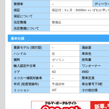
禁煙車
–
ディーラ
保証
保証付：3ヶ月・5000km ※いずれか
保証について
法定整備
整備込
法定整備について
基本仕様
最新モデル (現行型)
–
過給器
ハンドル
右
車体色
燃料
ガソリン
排気量
輸入認定中古車
–
ワンオーナー
ドア
5D
4WD
エコカー減税対象車
–
乗車定員
年式 (初度登録年)
平成22年
車台番号下3桁
ミッション
IAT
その他仕様