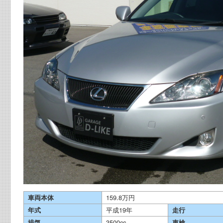
車両本体
159.8万円
年式
平成19年
走行
排気
3500cc
車検